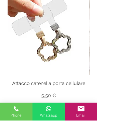
Attacco catenella porta cellulare
Prezzo
5,50 €
IVA inclusa
Phone
Whatsapp
Email
Aggiungi al carrello