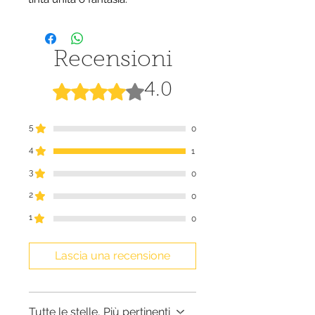
Recensioni
Valutazione 4 stelle su 5.
4.0
5
0
4
1
3
0
2
0
1
0
Lascia una recensione
Tutte le stelle, Più pertinenti