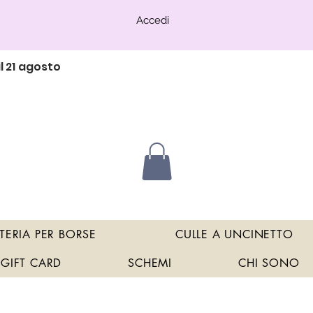
Accedi
l 21 agosto
TERIA PER BORSE
CULLE A UNCINETTO
GIFT CARD
SCHEMI
CHI SONO