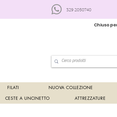
329 2050740
Chiuso per
FILATI
NUOVA COLLEZIONE
CESTE A UNCINETTO
ATTREZZATURE