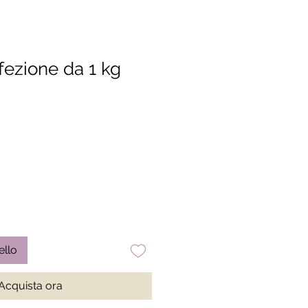
fezione da 1 kg
ello
Acquista ora