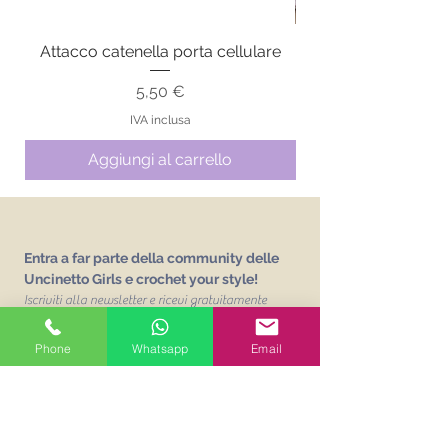
Attacco catenella porta cellulare
Prezzo
5,50 €
IVA inclusa
Aggiungi al carrello
Entra a far parte della community delle
Uncinetto Girls e crochet your style!
Iscriviti alla newsletter e ricevi gratuitamente
L'abc delle Uncinetto Girls
un vocabolario sui
punti base dell'uncinetto!
Phone
Whatsapp
Email
Email
Unisciti alla mailing list