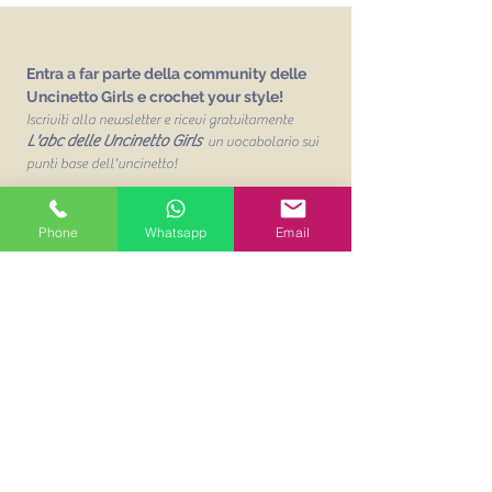
Entra a far parte della community delle
Uncinetto Girls e crochet your style!
Iscriviti alla newsletter e ricevi gratuitamente
L'abc delle Uncinetto Girls
un vocabolario sui
punti base dell'uncinetto!
Email
Phone
Whatsapp
Email
Unisciti alla mailing list
Acconsento al trattamento dei
miei dati personalit per finalità
commerciali. Leggi la Privacy
Policy