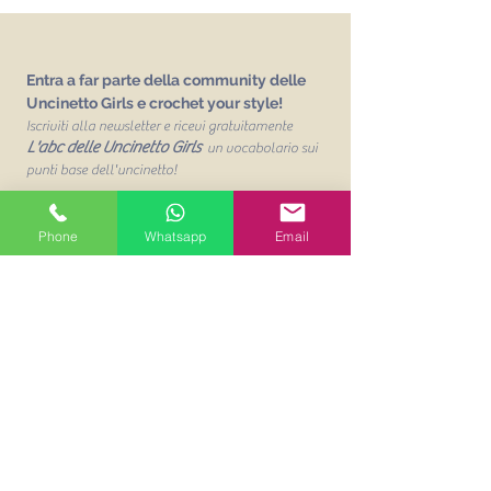
Entra a far parte della community delle
Uncinetto Girls e crochet your style!
Iscriviti alla newsletter e ricevi gratuitamente
L'abc delle Uncinetto Girls
un vocabolario sui
punti base dell'uncinetto!
Email
Phone
Whatsapp
Email
Unisciti alla mailing list
Acconsento al trattamento dei
miei dati personalit per finalità
commerciali. Leggi la Privacy
Policy