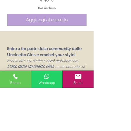
IVA inclusa
Aggiungi al carrello
Entra a far parte della community delle
Uncinetto Girls e crochet your style!
Iscriviti alla newsletter e ricevi gratuitamente
L'abc delle Uncinetto Girls
un vocabolario sui
punti base dell'uncinetto!
Phone
Whatsapp
Email
Email
Unisciti alla mailing list
Acconsento al trattamento dei
miei dati personalit per finalità
commerciali. Leggi la Privacy
Policy