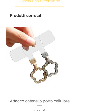
Lascia una recensione
Prodotti correlati
Attacco catenella porta cellulare
Prezzo
5,50 €