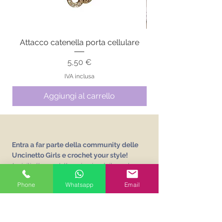
Attacco catenella porta cellulare
Prezzo
5,50 €
IVA inclusa
Aggiungi al carrello
Entra a far parte della community delle
Uncinetto Girls e crochet your style!
Iscriviti alla newsletter e ricevi gratuitamente
L'abc delle Uncinetto Girls
un vocabolario sui
Phone
Whatsapp
Email
punti base dell'uncinetto!
Email