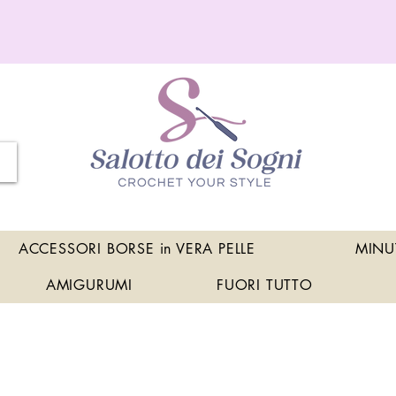
ACCESSORI BORSE in VERA PELLE
MINU
AMIGURUMI
FUORI TUTTO