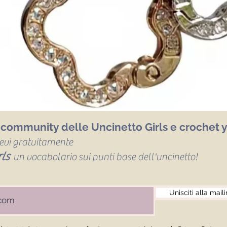
a community delle Uncinetto Girls e crochet y
icevi gratuitamente
ls
un vocabolario sui punti base dell'uncinetto!
Unisciti alla maili
Attacco catenella porta cellulare
Vista rapida