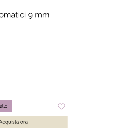
tomatici 9 mm
ello
Acquista ora