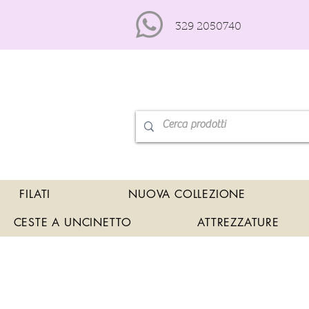
329 2050740
FILATI
NUOVA COLLEZIONE
CESTE A UNCINETTO
ATTREZZATURE