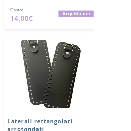
Costo:
Acquista ora
14,00€
Laterali rettangolari
arrotondati