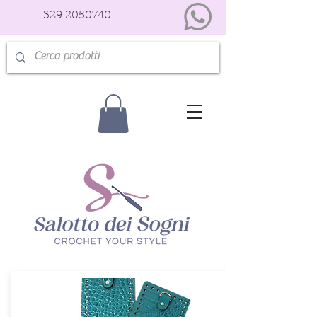
329 2050740