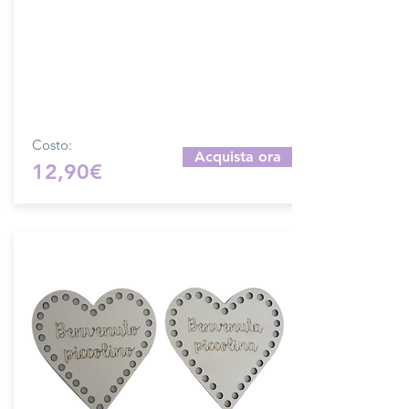
contorno coniglietto in legno
compensato da 6 mm.
Diametro cerchio 30 cm, orecchie 15 cm
circa
Ideale per realizzare decorazioni o
fiocchi nascita.
Produzione artigianale.
Costo:
Acquista ora
12,90€