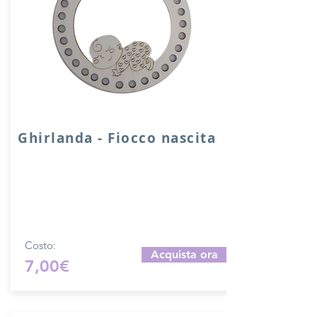
Ghirlanda - Fiocco nascita
Girlanda fiocco nascita in legno con fori
da 9 mm
Diametro 17 cm - produzione artigianale
Per misure differenti contatteci per un
preventivo.
Costo:
Acquista ora
7,00€