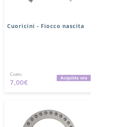
Cuoricini - Fiocco nascita
Cuore fiocco nascita in legno con fori da
9 mm.
Dimensioni: 17 cm - produzione
artigianale
Per misure differenti contatteci per un
preventivo.
Costo:
Acquista ora
7,00€