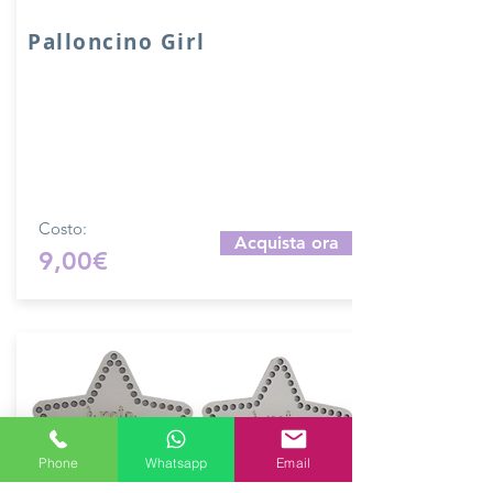
Palloncino Girl
Palloncino in legno compensato da 6
mm.
Dimensioni: 30x20 cm
Ideale per realizzare decorazioni o
fiocchi nascita.
Produzione artigianale.
Costo:
Acquista ora
9,00€
Phone
Whatsapp
Email