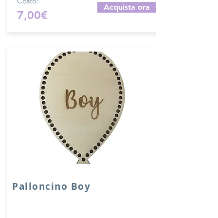
Costo:
Acquista ora
7,00€
Palloncino Boy
Palloncino in legno compensato da 6
mm.