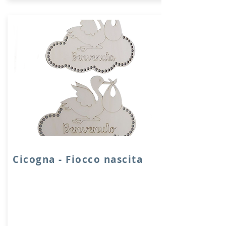
Cicogna - Fiocco nascita
Stellina fiocco nascita in legno con fori
da 6 mm.
Dimensioni: 23x17 cm - produzione
artigianale
Per misure differenti contatteci per un
preventivo.