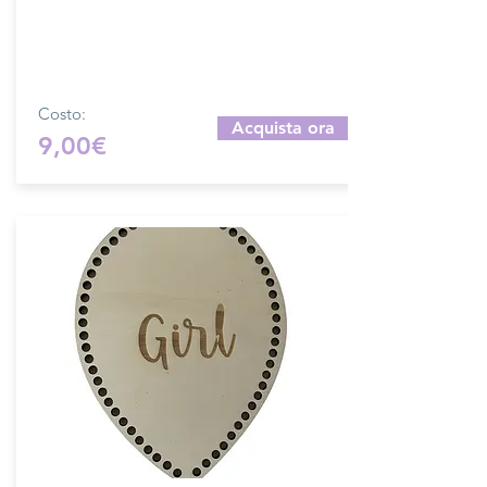
Dimensioni: 30x22 cm
Ideale per realizzare decorazioni o
fiocchi nascita.
Produzione artigianale.
Costo:
Acquista ora
9,00€