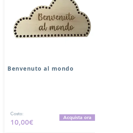
Benvenuto al mondo
Nuvola in legno compensato da 6 mm.
Dimensioni: 33x22 cm
Ideale per realizzare decorazioni o
fiocchi nascita.
Produzione artigianale.
Costo:
Acquista ora
10,00€