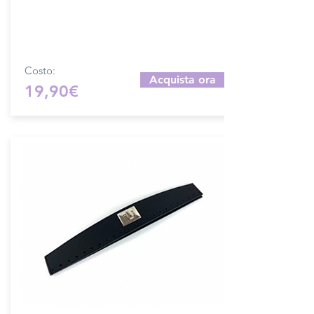
Sfoglia la gallery per scegliere il pellame
che preferisci e scrivi il nome del colore
che desideri nell'apposito campo.
Costo:
Acquista ora
19,90€