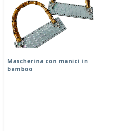
Mascherina con manici in
bamboo
Mascherina in vera pelle accoppiata con
salpa.
Dimensione: 22x5 cm, con attacchi
ponticelli e manici in bamboo.
Prodotto artigianalmente da noi e solo
su ordinazione.
Sfoglia la gallery per scegliere il
pellame che preferisci e scrivi il nome
del colore che desideri nell'apposito