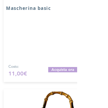
Mascherina basic
Mascherina Basic in vera pelle
accoppiata con salpa e chiusura girello.
Sono presenti fori di cucitura.
Prodotto artigianalmente da noi e solo
su ordinazione.
Sfoglia la gallery per scegliere il
pellame che preferisci e scrivi il nome
del colore che desideri nell'apposito
campo.
Costo:
Acquista ora
11,00€