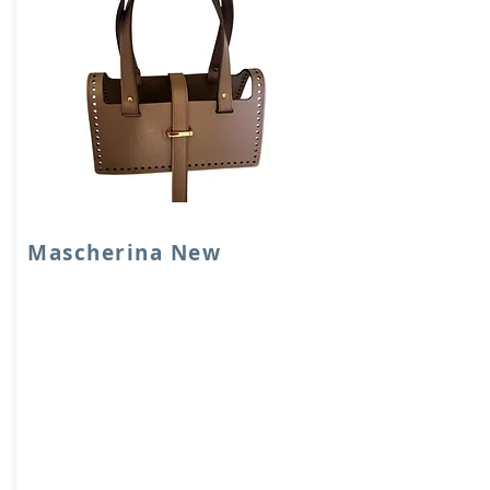
Mascherina New
Mascherina New in vera pelle con
patellina passante per chiusura, interno
doubleface in pelle.
Dimensione: 25x12 cm, manici
lunghezza 50 cm.
Prodotto artigianalmente da noi e solo
su ordinazione.
Sfoglia la gallery per scegliere il pellame
che preferisci e scrivi il nome del colore
che desideri nell'apposito campo.