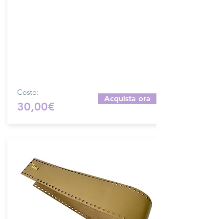
salpa, preforata lungo tutto il perimetro
Dimensione fascia aperta: 60x25cm.
Prodotto artigianalmente da noi e solo
su ordinazione.
Sfoglia la gallery per scegliere il pellame
che preferisci e scrivi il nome del colore
che desideri nell'apposito campo.
Costo:
Acquista ora
30,00€