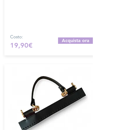
su ordinazione.
Sfoglia la gallery per scegliere il pellame
che preferisci e scrivi il nome del colore
che desideri nell'apposito campo.
Costo:
Acquista ora
19,90€