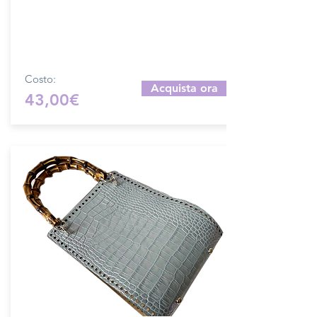
Sfoglia la gallery per scegliere il
pellame che preferisci e scrivi il nome
del colore che desideri nell'apposito
campo.
Costo:
Acquista ora
43,00€