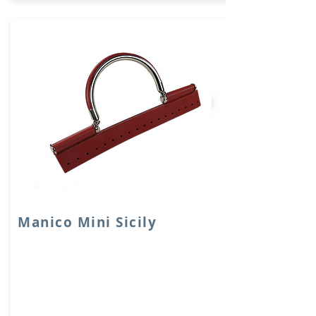
Manico Mini Sicily
Inserto Sicily in VERA PELLE accoppiata
con salpa.
Dimensione: 25x4 cm, con fori di
cucitura e manico in metallo argento
rivestito in pelle.
Prodotto artigianalmente da noi e solo