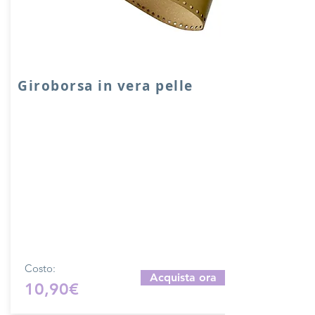
Giroborsa in vera pelle
Giroborsa in VERA PELLE accoppiata
con salpa.
Dimensione: 60x8/10 cm con attacchi
ponticello per manico o tracolla.
Prodotto artigianalmente da noi e solo
su ordinazione.
Sfoglia la gallery per scegliere il
pellame che preferisci e scrivi il nome
del colore che desideri nell'apposito
campo.
Costo:
Acquista ora
10,90€