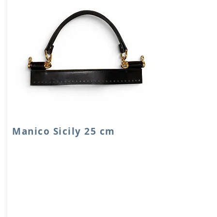
Manico Sicily 25 cm
Inserto Sicily in VERA PELLE accoppiata
con salpa.
Dimensione: 25x4 cm, con fori di
cucitura e manico in metallo in pelle.
Attacchi per tracolla. Rifinitura metallica
oro.
Prodotto artigianalmente da noi e solo
su ordinazione.