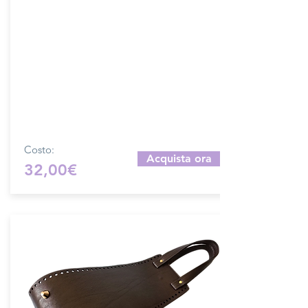
Fascia in VERA PELLE accoppiata con
salpa con manici in metallo.
Dimensione fascia: 15x60 cm.
Prodotto artigianalmente da noi e solo
su ordinazione.
Sfoglia la gallery per scegliere il
pellame che preferisci e scrivi il nome
del colore che desideri nell'apposito
campo.
Costo:
Acquista ora
32,00€