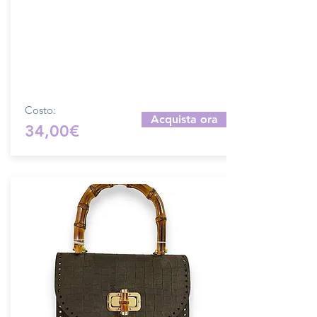
Prodotto artigianalmente da noi e solo
su ordinazione.
Sfoglia la gallery per scegliere il
pellame che preferisci e scrivi il nome
del colore che desideri nell'apposito
campo.
Costo:
Acquista ora
34,00€