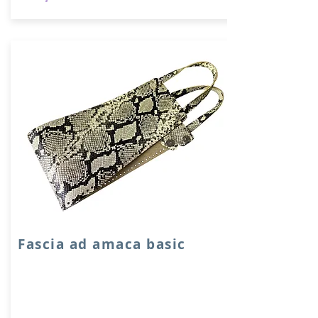
Fascia ad amaca basic
Fascia in VERA PELLE accoppiata con
salpa, manici in pelle doubleface,
chiusura a calamita.
Dimensione fascia: 14x18x70 cm.