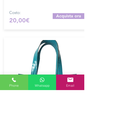
campo.
Costo:
Acquista ora
20,00€
Phone
Whatsapp
Email
Mascherina Fendi