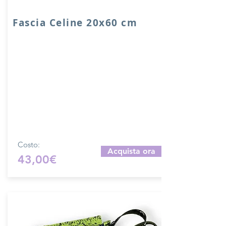
Fascia Celine 20x60 cm
Fascia in VERA PELLE accoppiata con
salpa con manici in bamboo.
Dimensione fascia: 20x60 cm con
piedini e chiusura a calamita.
Prodotto artigianalmente da noi e solo
su ordinazione.
Sfoglia la gallery per scegliere il pellame
che preferisci e scrivi il nome del colore
che desideri nell'apposito campo.
Costo:
Acquista ora
43,00€