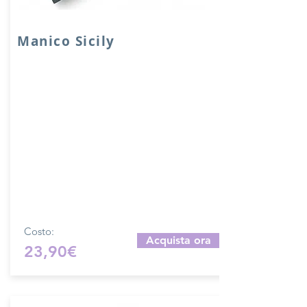
Manico Sicily
Inserto Sicily in VERA PELLE accoppiata
con salpa.
Dimensione: 30x4 cm, con fori di
cucitura e manico in metallo in pelle.
Attacchi per tracolla. Rifinitura metallica
oro.
Prodotto artigianalmente da noi e solo
su ordinazione.
Sfoglia la gallery per scegliere il pellame
che preferisci e scrivi il nome del colore
che desideri nell'apposito campo.
Costo:
Acquista ora
23,90€