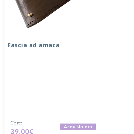
Fascia ad amaca
Fascia in VERA PELLE accoppiata con
salpa, manici in pelle doubleface,
chiusura a calamita e piedini.
Dimensione fascia: 12x16x70 cm.
Prodotto artigianalmente da noi e solo
su ordinazione.
Sfoglia la gallery per scegliere il
pellame che preferisci e scrivi il nome
del colore che desideri nell'apposito
campo.
Costo:
Acquista ora
39,00€