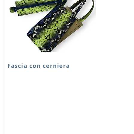
Fascia con cerniera
Fascia in VERA PELLE accoppiata con
salpa, manici in pelle doubleface,
cerniera con spalletta in pelle lunga 30
cm.
Dimensione fascia: 15x60 cm.
Prodotto artigianalmente da noi e solo
su ordinazione.
Sfoglia la gallery per scegliere il pellame
che preferisci e scrivi il nome del colore
che desideri nell'apposito campo.