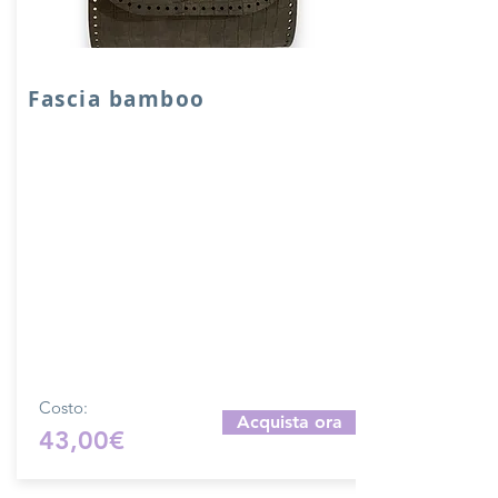
Fascia bamboo
Fascia in VERA PELLE accoppiata con
salpa con manico in bamboo e chiusura
a girello con bamboo.
Dimensione fascia aperta: 25x60 cm cm
con piedini.
Dimensione chiususa 18x25 cm circa.
Prodotto artigianalmente da noi e solo
su ordinazione.
Sfoglia la gallery per scegliere il pellame
che preferisci e scrivi il nome del colore
che desideri nell'apposito campo.
Costo:
Acquista ora
43,00€